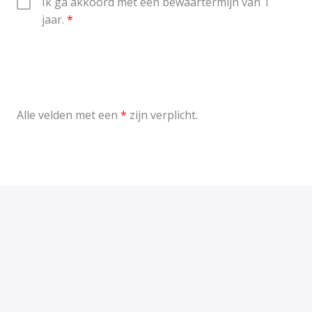
Ik ga akkoord met een bewaartermijn van 1 
jaar.
Alle velden met een
*
zijn verplicht.
Versturen