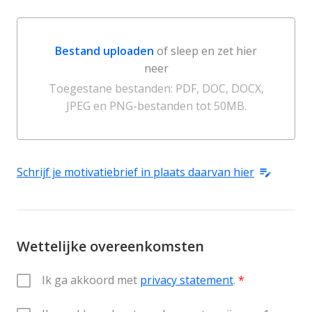
Bestand uploaden
of sleep en zet hier
neer
Bestand uploaden of sleep en zet hier neer
Toegestane bestanden: PDF, DOC, DOCX,
JPEG en PNG-bestanden tot 50MB.
Schrijf je motivatiebrief in plaats daarvan hier
Wettelijke overeenkomsten
Ik ga akkoord met 
privacy statement
.