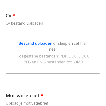
Cv
*
Cv bestand uploaden
Bestand uploaden
of sleep en zet hier
neer
Bestand uploaden of sleep en zet hier neer
Toegestane bestanden: PDF, DOC, DOCX,
JPEG en PNG-bestanden tot 50MB.
Motivatiebrief
*
Upload je motivatiebrief